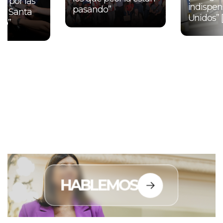
s por las
indispen
pasando”
 la Santa
Unidos” 
ro”
HABLEMOS