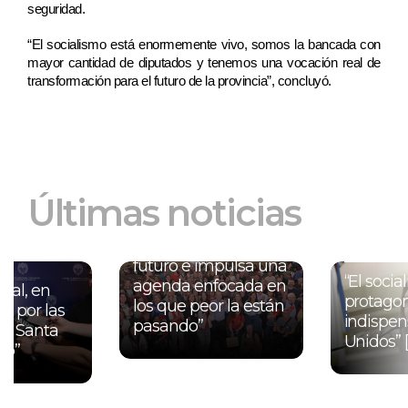
seguridad.
“El socialismo está enormemente vivo, somos la bancada con 
mayor cantidad de diputados y tenemos una vocación real de 
transformación para el futuro de la provincia”, concluyó.
11.04.2026
Últimas noticias
Congreso del PS: “El
13.04.2
Socialismo mira al
del año de
futuro e impulsa una
“El socia
agenda enfocada en
onal, en
protagon
los que peor la están
s por las
indispen
pasando”
 la Santa
Unidos” 
ro”